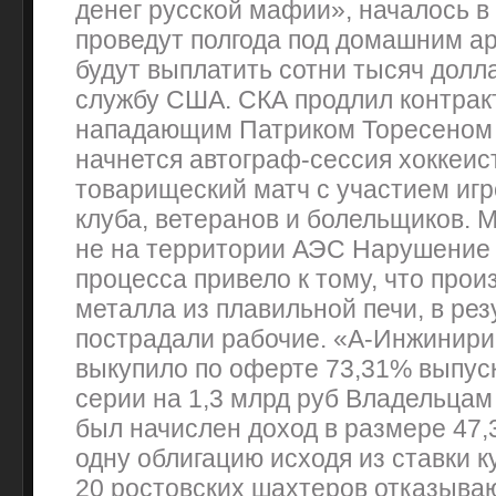
денег русской мафии», началось в 
проведут полгода под домашним а
будут выплатить сотни тысяч долл
службу США. СКА продлил контрак
нападающим Патриком Торесеном 
начнется автограф-сессия хоккеист
товарищеский матч с участием игр
клуба, ветеранов и болельщиков. 
не на территории АЭС Нарушение 
процесса привело к тому, что про
металла из плавильной печи, в рез
пострадали рабочие. «А-Инжинир
выкупило по оферте 73,31% выпуск
серии на 1,3 млрд руб Владельцам
был начислен доход в размере 47,3
одну облигацию исходя из ставки к
20 ростовских шахтеров отказыва