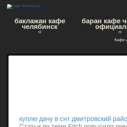
баклажан кафе
баран кафе 
челябинск
официал
nt
nt
Кафе 
куплю дачу в снт дмитровский рай
Статьи по теме Fitch повысило кр