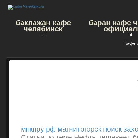
баклажан кафе
баран кафе 
челябинск
официал
nt
nt
Кафе 
мпкпру рф магнитогорск поиск зах
Статьи по теме Нефть дешевеет, б