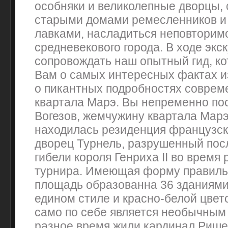
особняки и великолепные дворцы,
старыми домами ремесленников и
лавками, насладиться неповтори
средневекового города. В ходе экс
сопровождать наш опытный гид, к
Вам о самых интересных фактах из
о пикантных подробностях соврем
квартала Марэ. Вы непременно по
Вогезов, жемчужину квартала Марэ.
находилась резиденция французск
дворец Турнель, разрушенный пос
гибели короля Генриха II во время
турнира. Имеющая форму правильн
площадь образованна 36 зданиями
едином стиле и красно-белой цвет
само по себе является необычным
разное время жили кардинал Рише