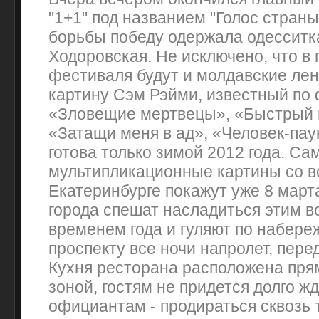
"1+1" под названием "Голос страны
борьбы победу одержала одесситк
Ходоровская. Не исключено, что в
фестиваля будут и молдавские ле
картину Сэм Рэйми, известный по
«Зловещие мертвецы», «Быстрый 
«Затащи меня в ад», «Человек-паук
готова только зимой 2012 года. С
мультипликационные картины со в
Екатеринбурге покажут уже 8 март
города спешат насладиться этим 
временем года и гуляют по набер
проспекту все ночи напролет, пер
Кухня ресторана расположена прям
зоной, гостям не придется долго жд
официантам - продираться сквозь 