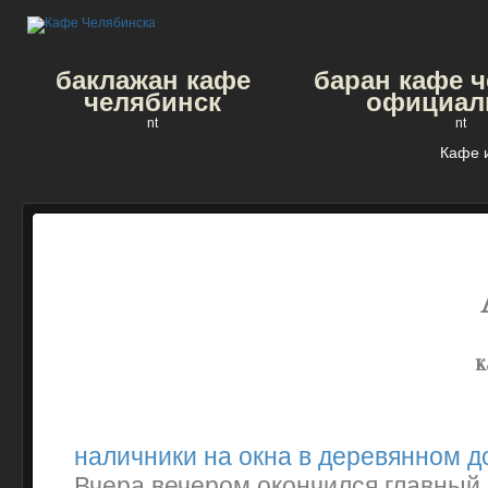
баклажан кафе
баран кафе 
челябинск
официал
nt
nt
Кафе 
к
наличники на окна в деревянном 
Вчера вечером окончился главный