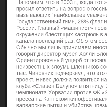
Напомним, что в 2003 г., когда тот
просил ответить на вопрос о госси
вызывающих “наибольшее уважени
Государственный гимн, 28% флаг 
России. Главный «машинист» про
окружении блестящих кастрюль в 
канала последний раз. Об этом соо
Обычно мы лишь принимаем иност
говорит директор музея Холли Бло
Ориентировочный ущерб от посяга
неизвестных злоумышленников со
тыс. Чиновник подчеркнул, что эт
проект. Нивес должна появиться на
клуба «Славен Белупо» в пятницу, 
чемпионата Хорватии против ФК «З
пресса на Каннском кинофестивал
варварские пытки и убийства чрез